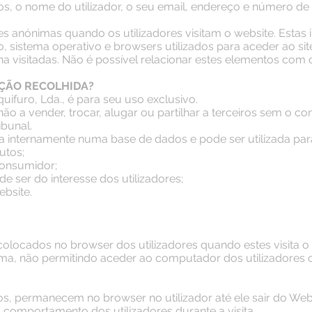
dos, o nome do utilizador, o seu email, endereço e número de 
es anónimas quando os utilizadores visitam o website. Estas 
o, sistema operativo e browsers utilizados para aceder ao sit
 visitadas. Não é possível relacionar estes elementos com os
ÇÃO RECOLHIDA?
uifuro, Lda., é para seu uso exclusivo.
o a vender, trocar, alugar ou partilhar a terceiros sem o co
ibunal.
a internamente numa base de dados e pode ser utilizada par
utos;
consumidor;
e ser do interesse dos utilizadores;
bsite.
colocados no browser dos utilizadores quando estes visita o
a, não permitindo aceder ao computador dos utilizadores 
s, permanecem no browser no utilizador até ele sair do Webs
o comportamento dos utilizadores durante a visita.