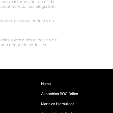
izados à informação fornecida
ões através da tecnologia SSL.
cookies, pelo que poderá vir a
vidas sobre a nossa política de
mesmo depois de no-los ter
AMENTO
Home
Acessórios ROC Drifter
Martelos Hidráulicos