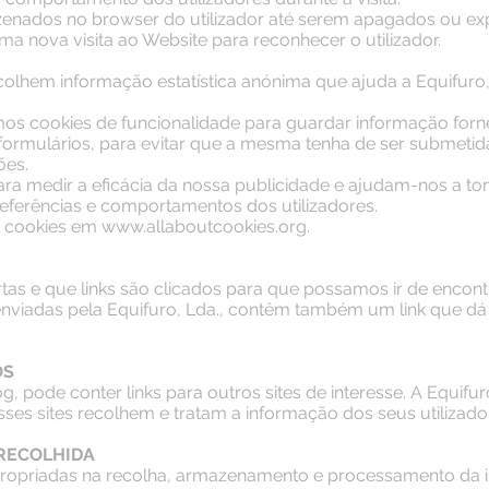
nados no browser do utilizador até serem apagados ou exp
ma nova visita ao Website para reconhecer o utilizador.
ecolhem informação estatística anónima que ajuda a Equifuro
mos cookies de funcionalidade para guardar informação forne
rmulários, para evitar que a mesma tenha de ser submetida
ões.
ra medir a eficácia da nossa publicidade e ajudam-nos a t
eferências e comportamentos dos utilizadores.
e cookies em
www.allaboutcookies.org
.
ertas e que links são clicados para que possamos ir de encon
enviadas pela Equifuro, Lda., contêm também um link que dá 
OS
, pode conter links para outros sites de interesse. A Equifur
ses sites recolhem e tratam a informação dos seus utilizado
RECOLHIDA
apropriadas na recolha, armazenamento e processamento da 