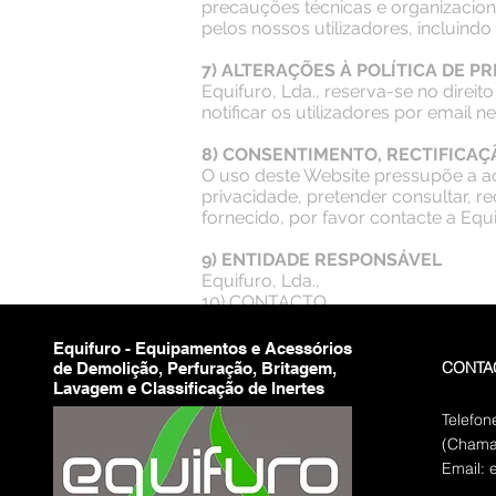
precauções técnicas e organizacion
pelos nossos utilizadores, incluin
7) ALTERAÇÕES À POLÍTICA DE P
Equifuro, Lda., reserva-se no direit
notificar os utilizadores por email 
8) CONSENTIMENTO, RECTIFICAÇ
O uso deste Website pressupõe a ace
privacidade, pretender consultar, re
fornecido, por favor contacte a Equi
9) ENTIDADE RESPONSÁVEL
Equifuro, Lda.,
10) CONTACTO
Email:
equifuro@equifuro.pt
Equifuro - Equipamentos e Acessórios
CONTA
de Demolição, Perfuração, Britagem,
Lavagem e Classificação de Inertes
Telefon
(Chamad
Email: