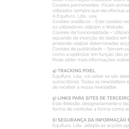
Cookies permanentes -Ficam armaze
utilizados sempre que ele efectua u
A Equifuro, Lda., usa:
Cookies analíticos – Este cookies r
os utilizadores utilizam o Website.
Cookies de funcionalidade – Utiliza
aquando da inserção de dados em fo
pretende realizar determinadas acç
Cookies de publicidade – Servem pa
como a optimizar em função das pr
Pode obter mais informações sobr
4) TRACKING PIXEL
Equifuro, Lda., vai saber se são ab
subscritores. Todas as newsletters 
de receber a nossa newsletter.
5) LINKS PARA SITES DE TERCEIR
Este Website, designadamente o blog
forma de controlar a forma como es
6) SEGURANÇA DA INFORMAÇÃO 
Equifuro, Lda., adopta as acções 