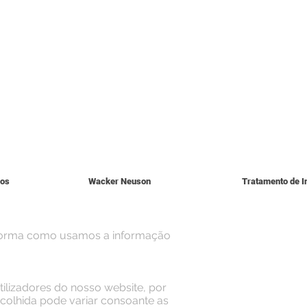
ios
Wacker Neuson
Tratamento de I
 a forma como usamos a informação
tilizadores do nosso website, por
olhida pode variar consoante as