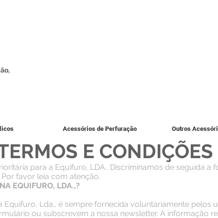
ão,
licos
Acessórios de Perfuração
Outros Acessór
TERMOS E CONDIÇÕES
rioritária para a Equifuro, LDA.. Discriminamos de seguida
 Por favor leia com atenção.
A EQUIFURO, LDA.,?
 Equifuro, Lda., é sempre fornecida voluntariamente pelos u
lário ou subscrevem a nossa newsletter. A informação rec