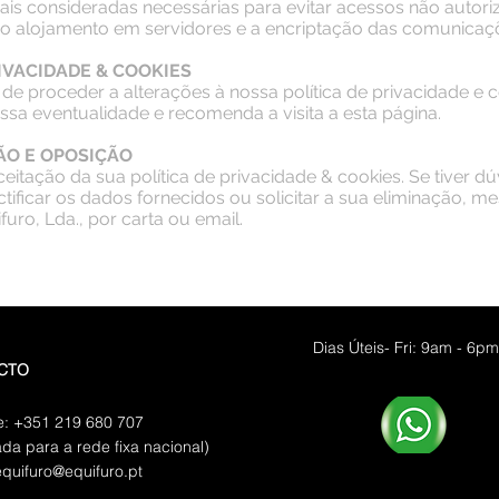
ais consideradas necessárias para evitar acessos não autor
do o alojamento em servidores e a encriptação das comunicaç
RIVACIDADE & COOKIES
o de proceder a alterações à nossa política de privacidade e 
nessa eventualidade e recomenda a visita a esta página.
ÃO E OPOSIÇÃO
itação da sua política de privacidade & cookies. Se tiver dú
ctificar os dados fornecidos ou solicitar a sua eliminação, 
furo, Lda., por carta ou email.
HORÁRIO DE FUNCION
Dias Úteis- Fri: 9am - 6pm
CTO
e: +351 219 680 707
a para a rede fixa nacional)
equifuro@equifuro.pt