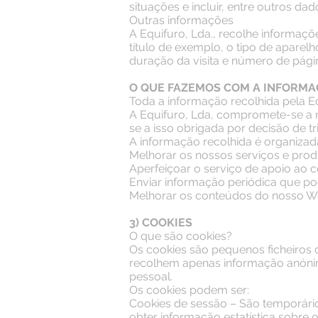
situações e incluir, entre outros da
Outras informações
A Equifuro, Lda., recolhe informaçõ
título de exemplo, o tipo de aparelh
duração da visita e número de página
O QUE FAZEMOS COM A INFORMA
Toda a informação recolhida pela Eq
A Equifuro, Lda, compromete-se a nã
se a isso obrigada por decisão de tr
A informação recolhida é organizad
Melhorar os nossos serviços e prod
Aperfeiçoar o serviço de apoio ao 
Enviar informação periódica que pod
Melhorar os conteúdos do nosso We
3) COOKIES
O que são cookies?
Os cookies são pequenos ficheiros 
recolhem apenas informação anónim
pessoal.
Os cookies podem ser:
Cookies de sessão – São temporário
obter informação estatística sobre 