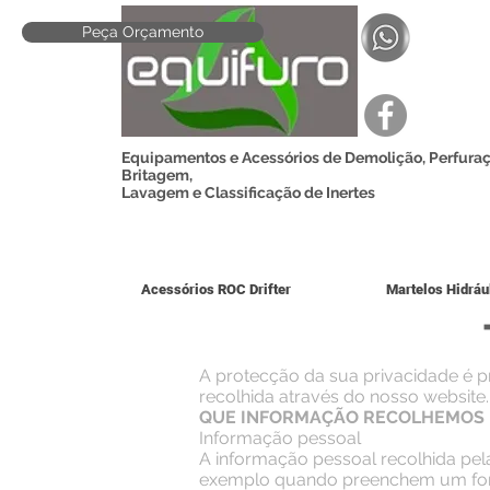
Peça Orçamento
Equipamentos e Acessórios de Demolição, Perfuraç
Britagem,
Lavagem e Classificação de Inertes
Acessórios ROC Drifter
Martelos Hidráu
A protecção da sua privacidade é p
recolhida através do nosso website.
QUE INFORMAÇÃO RECOLHEMOS N
Informação pessoal
A informação pessoal recolhida pela
exemplo quando preenchem um formu