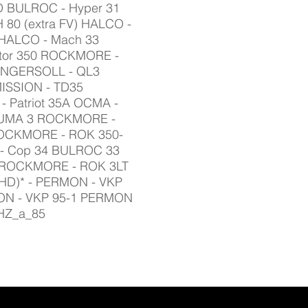
D BULROC - Hyper 31
80 (extra FV) HALCO -
 HALCO - Mach 33
ator 350 ROCKMORE -
 INGERSOLL - QL3
ISSION - TD35
 Patriot 35A OCMA -
 PUMA 3 ROCKMORE -
OCKMORE - ROK 350-
- Cop 34 BULROC 33
5 ROCKMORE - ROK 3LT
HD)* - PERMON - VKP
ON - VKP 95-1 PERMON
HZ_a_85
AMENTO