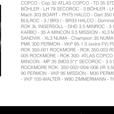
COPCO - Cop 32 ATLAS COPCO - TD 35 ST
BÖHLER - LH 79 SECOROC - 3 BÖHLER - LH 
Mach 303 BOART - PH75 HALCO - Dart 350
BULROC - 3 / BR3 / - BR33 HALCO - Domin
ROK 3L INGERSOLL - DHD 3.5 MINROC - 3
KARBO - 35 A MINCON 3.5 MISSION - XL3 M
SANDVIK - XL3 NUMA - Champion 35 NUMA -
PMK 300 PERMON - VKP 95-1 S (extra FV)
ROK 350-001 ROCKMORE - ROK 350-003 R
005 ROCKMORE - ROK 300- ATLAS COPCO 
MINCON - MP 35 (MD3.5*)* SECOROC - 3.
ROCKMORE ROK- 350-002/-004/-006 (IR 3.5
90 PERMON - VKP 95 MISSION - M30 PERM
- VKP 100-WALTER - W80 ZIMMERMANN - T
HORÁRIO DE FUNCION