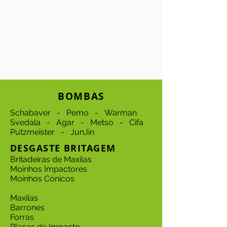
BOMBAS
Schabaver - Pemo - Warman
Svedala - Agar - Metso - Cifa
Putzmeister - JunJin
DESGASTE BRITAGEM
Britadeiras de Maxilas
Moínhos Impactores
Moínhos Cónicos
Maxilas
Barrones
Forras
Placas de Impacto